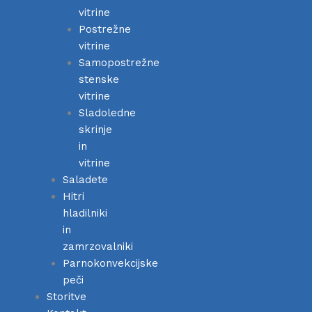
vitrine
Postrežne
vitrine
Samopostrežne
stenske
vitrine
Sladoledne
skrinje
in
vitrine
Saladete
Hitri
hladilniki
in
zamrzovalniki
Parnokonvekcijske
peči
Storitve