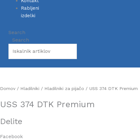
Kontakt
Rabljeni
izdelki
Search
Search
Domov
/
Hladilniki
/
Hladilniki za pijačo
/ USS 374 DTK Premium
USS 374 DTK Premium
Delite
Facebook