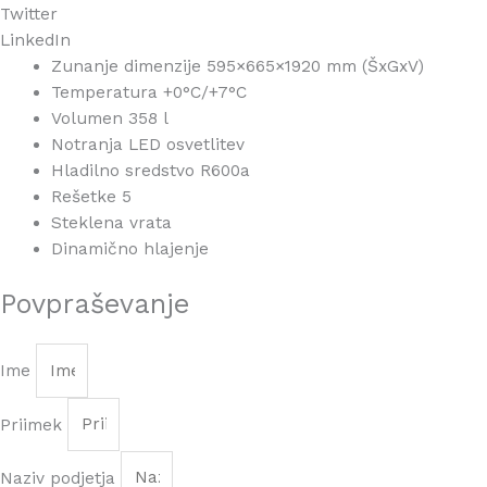
Twitter
LinkedIn
Zunanje dimenzije 595×665×1920 mm (ŠxGxV)
Temperatura +0°C/+7°C
Volumen 358 l
Notranja LED osvetlitev
Hladilno sredstvo R600a
Rešetke 5
Steklena vrata
Dinamično hlajenje
Povpraševanje
Ime
Priimek
Naziv podjetja