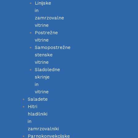
Linijske
in
zamrzovalne
vitrine
Postrežne
vitrine
Samopostrežne
stenske
vitrine
Sladoledne
skrinje
in
vitrine
Saladete
Hitri
hladilniki
in
zamrzovalniki
Parnokonvekcijske