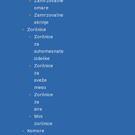
Zamrzovalne
omare
Zamrzovalne
skrinje
Zorilnice
Zorilnice
za
suhomesnate
izdelke
Zorilnice
za
sveže
meso
Zorilnice
za
sire
Mini
zorilnice
Komore