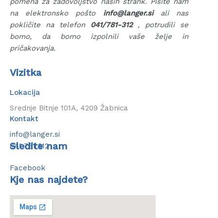
pomena za zadovoljstvo naših strank. Pišite nam
na elektronsko pošto
info@langer.si
ali nas
pokličite na telefon
041/781-312
, potrudili se
bomo, da bomo izpolnili vaše želje in
pričakovanja.
Vizitka
Lokacija
Srednje Bitnje 101A, 4209 Žabnica
Kontakt
info@langer.si
Sledite nam
041 781 312
Facebook
Kje nas najdete?