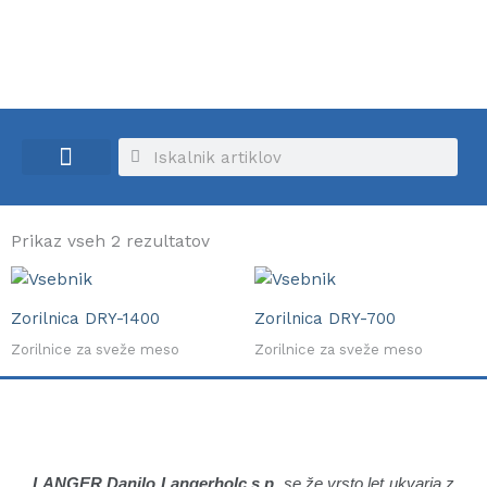
Skip
to
content
Search
Search
Rabljeni izdelki
Prikaz vseh 2 rezultatov
Zorilnica DRY-1400
Zorilnica DRY-700
Zorilnice za sveže meso
Zorilnice za sveže meso
LANGER Danilo Langerholc s.p
se že vrsto let ukvarja z